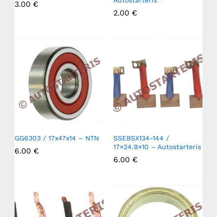
Autostarteris
3.00
€
2.00
€
GG6303 / 17x47x14 – NTN
SSEBSX134-144 /
17×24.9×10 – Autostarteris
6.00
€
6.00
€