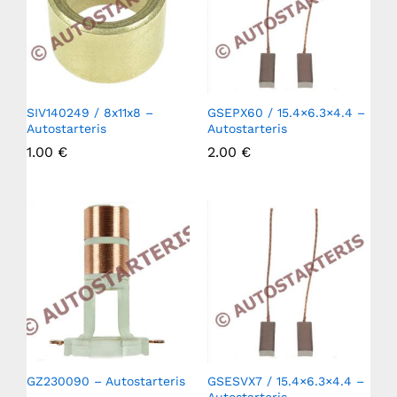
SIV140249 / 8x11x8 –
GSEPX60 / 15.4×6.3×4.4 –
Autostarteris
Autostarteris
1.00
€
2.00
€
GZ230090 – Autostarteris
GSESVX7 / 15.4×6.3×4.4 –