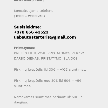
Konsultuojame telefonu
(
8:00 – 21:00 val.
)
Susisiekime:
+370 656 43523
uabautostarteris@gmail.com
Pristatymas:
PREKĖS LIETUVOJE PRISTATOMOS PER 1-2
DARBO DIENAS. PRISTATYMO IŠLAIDOS:
Pirkinių krepšelis iki 30
€ – +10
€ siuntimas.
Pirkinių krepšelis nuo 30
€ iki 50
€ – +5
€
siuntimas.
Nemokamas siuntimas perkant už 50
€ ir
daugiau.