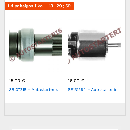
Iki pabaigos liko
13
29
58
15.00
€
16.00
€
2
SB137218 – Autostarteris
SE131584 – Autostarteris
G