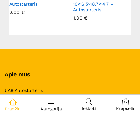
Autostarteris
10×16.5×18.7×14.7 –
Autostarteris
2.00
€
1.00
€
Apie mus
UAB Autostarteris
+37052737234
Ieškoti
Krepšelis
Pradžia
Kategorija
Žirmūnų g. 106, Vilnius, Lietuva, LT-09121
saulius@autostarteris.lt
Informacija