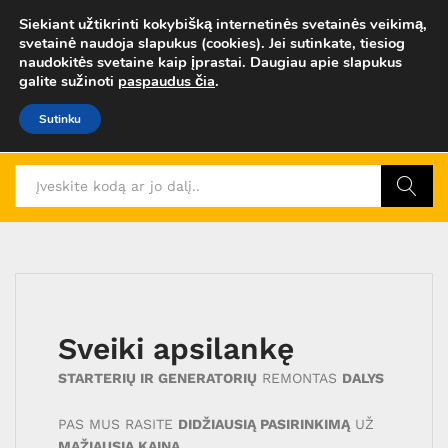
Siekiant užtikrinti kokybišką internetinės svetainės veikimą,
svetainė naudoja slapukus (cookies). Jei sutinkate, tiesiog
0
naudokitės svetaine kaip įprastai. Daugiau apie slapukus
Prisij
galite sužinoti
paspaudus čia
.
Sutinku
Ieškoti
Sveiki apsilankę
STARTERIŲ IR GENERATORIŲ
REMONTAS
DALYS
PAS MUS RASITE
DIDŽIAUSIĄ PASIRINKIMĄ
UŽ
MAŽIAUSIĄ KAINĄ