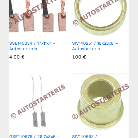
SSE140334 / 17x11x7 –
SIV140251 / 18x22x8 –
Autostarteris
Autostarteris
4.00
€
1.00
€
GSE140575 / 26.7x8x5 –
SIV140563 /