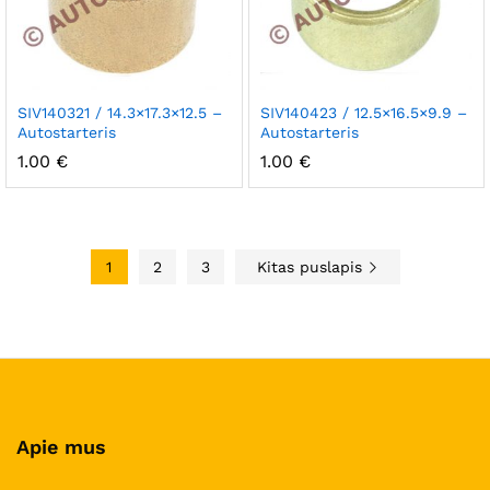
SIV140321 / 14.3×17.3×12.5 –
SIV140423 / 12.5×16.5×9.9 –
Autostarteris
Autostarteris
1.00
€
1.00
€
1
2
3
Kitas puslapis
Apie mus