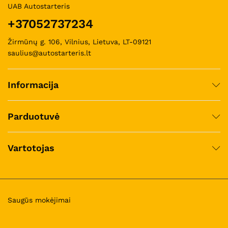
UAB Autostarteris
+37052737234
Žirmūnų g. 106, Vilnius, Lietuva, LT-09121
saulius@autostarteris.lt
Informacija
Parduotuvė
Vartotojas
Saugūs mokėjimai