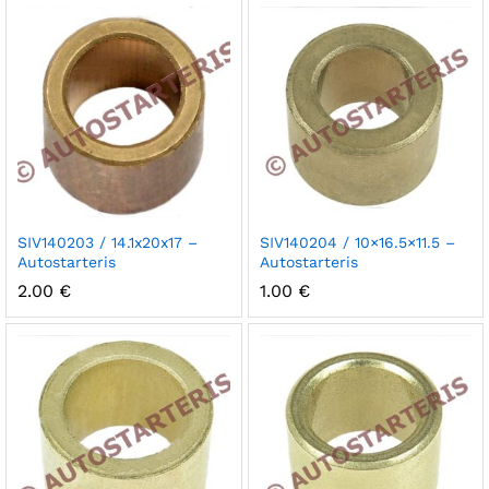
SIV140203 / 14.1x20x17 –
SIV140204 / 10×16.5×11.5 –
Autostarteris
Autostarteris
2.00
€
1.00
€