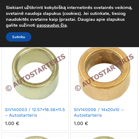
Siekiant užtikrinti kokybišką internetinės svetainės veikimą,
Įvorė
svetainė naudoja slapukus (cookies). Jei sutinkate, tiesiog
0
naudokitės svetaine kaip įprastai. Daugiau apie slapukus
Prisij
galite sužinoti
paspaudus čia
.
Numatytasis rikiavimas
Filtras
Sutinku
SIV140003 / 12.57×16.56×11.5
SIV140006 / 14x20x10 –
– Autostarteris
Autostarteris
1.00
€
1.00
€