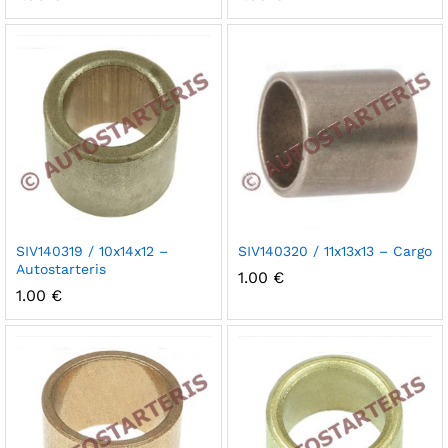
SIV140319 / 10x14x12 –
SIV140320 / 11x13x13 – Cargo
Autostarteris
1.00
€
1.00
€