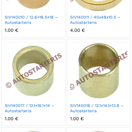
SIV140010 / 12.6×16.5×18 –
SIV140011 / 40x48x10.5 –
Autostarteris
Autostarteris
1.00
€
4.00
€
SIV140017 / 12.1×16.1×14 –
SIV140018 / 12.1×14.1×13.8 –
Autostarteris
Autostarteris
1.00
€
1.00
€