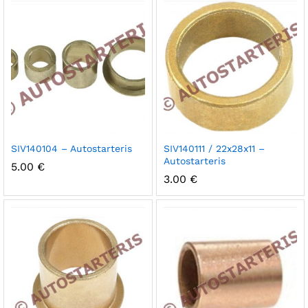
SIV140104 – Autostarteris
SIV140111 / 22x28x11 –
Autostarteris
5.00
€
3.00
€