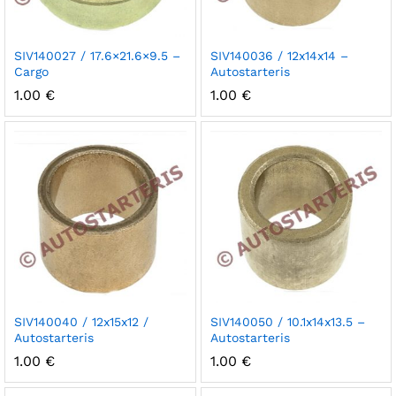
SIV140027 / 17.6×21.6×9.5 –
SIV140036 / 12x14x14 –
Cargo
Autostarteris
1.00
€
1.00
€
SIV140040 / 12x15x12 /
SIV140050 / 10.1x14x13.5 –
Autostarteris
Autostarteris
1.00
€
1.00
€