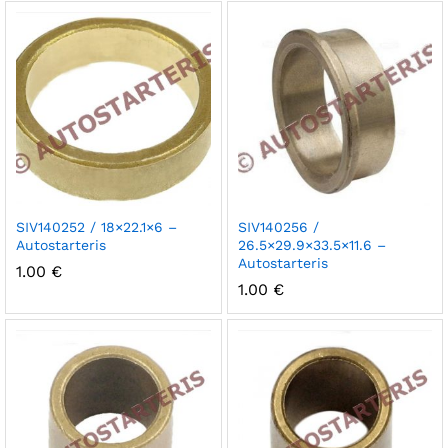
SIV140252 / 18×22.1×6 –
SIV140256 /
Autostarteris
26.5×29.9×33.5×11.6 –
Autostarteris
1.00
€
1.00
€