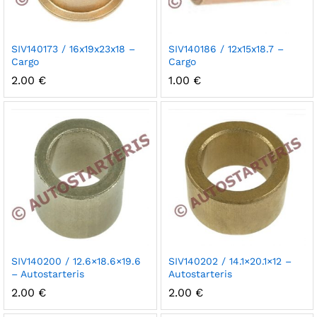
SIV140173 / 16x19x23x18 –
SIV140186 / 12x15x18.7 –
Cargo
Cargo
2.00
€
1.00
€
SIV140200 / 12.6×18.6×19.6
SIV140202 / 14.1×20.1×12 –
– Autostarteris
Autostarteris
2.00
€
2.00
€