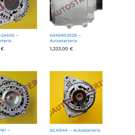
-2A400 –
G4N0903028 –
rteris
Autostarteris
0
0
€
€
1,333.00
1,333.00
€
€
191 –
GCA1044 – Autostarteris