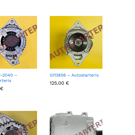
0-2040 –
G113856 – Autostarteris
rteris
125.00
125.00
€
€
€
€