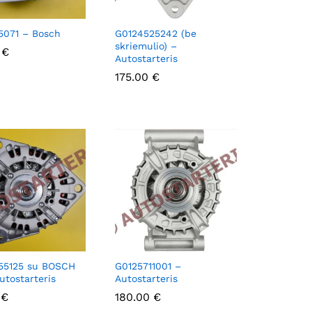
5071 – Bosch
G0124525242 (be
skriemulio) –
0
0
€
€
Autostarteris
175.00
175.00
€
€
55125 su BOSCH
G0125711001 –
Autostarteris
Autostarteris
0
0
€
€
180.00
180.00
€
€