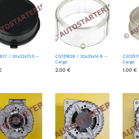
827 / 30x32x13.5 –
CG131828 / 32x35x14.8 –
CG13517
Cargo
Cargo
€
€
2.00
2.00
€
€
1.00
1.00
€
€