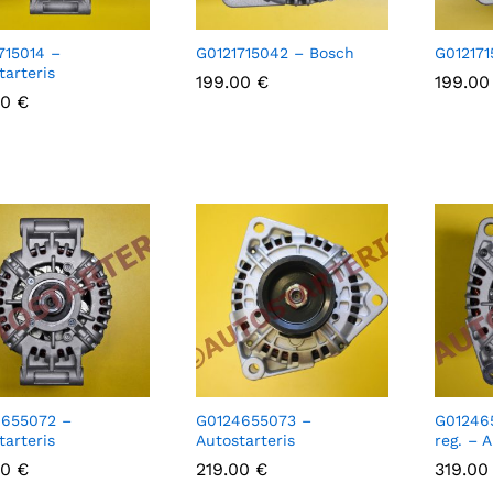
715014 –
G0121715042 – Bosch
G012171
tarteris
199.00
199.00
€
€
199.0
199.0
00
00
€
€
4655072 –
G0124655073 –
G01246
tarteris
Autostarteris
reg. – 
00
00
€
€
219.00
219.00
€
€
319.0
319.0