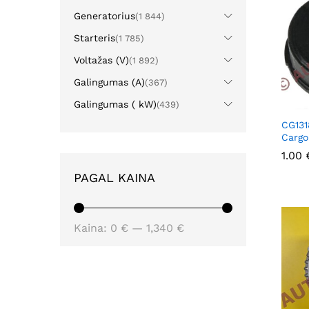
Generatorius
(1 844)
Starteris
(1 785)
Voltažas (V)
(1 892)
Galingumas (A)
(367)
Galingumas ( kW)
(439)
CG131
Cargo
1.00
1.00
PAGAL KAINA
Min
Maks
Kaina:
0 €
—
1,340 €
kaina
kaina