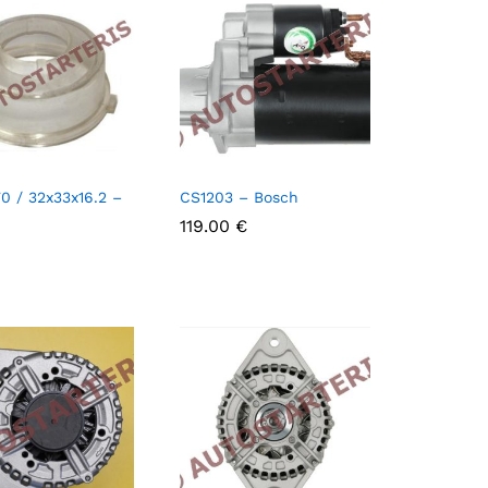
0 / 32x33x16.2 –
CS1203 – Bosch
119.00
119.00
€
€