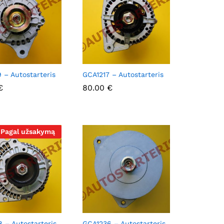
 – Autostarteris
GCA1217 – Autostarteris
€
€
80.00
80.00
€
€
Pagal užsakymą
 – Autostarteris
GCA1236 – Autostarteris