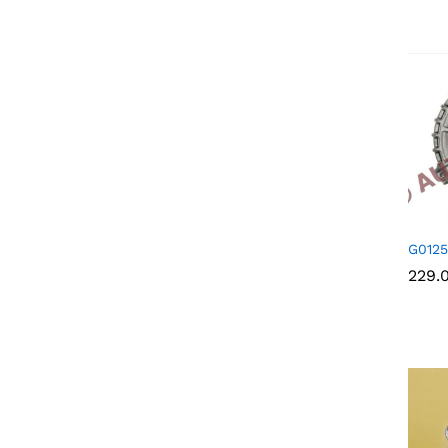
G0125
229.
229.