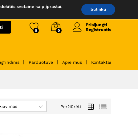
dokitės svetaine kaip įprastai.
Sutinku
Prisijungti
ti
Registruotis
0
0
agrindinis
Parduotuvė
Apie mus
Kontaktai
kiavimas
Peržiūrėti