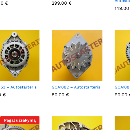
Autosta
00
00
€
€
299.00
299.00
€
€
149.0
149.0
53 – Autostarteris
GCA1082 – Autostarteris
GCA1083
0
0
€
€
80.00
80.00
€
€
90.00
90.00
Pagal užsakymą