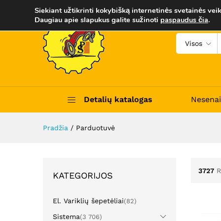
Siekiant užtikrinti kokybišką internetinės svetainės veik
Daugiau apie slapukus galite sužinoti
paspaudus čia
.
Visos
Detalių katalogas
Nesenai
Pradžia
/
Parduotuvė
3727
R
KATEGORIJOS
El. Variklių šepetėliai
(82)
Sistema
(3 706)