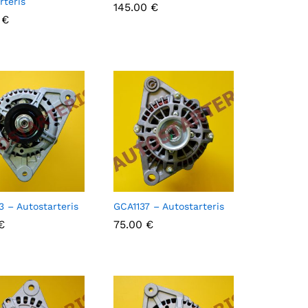
rteris
145.00
145.00
€
€
0
0
€
€
 – Autostarteris
GCA1137 – Autostarteris
€
€
75.00
75.00
€
€