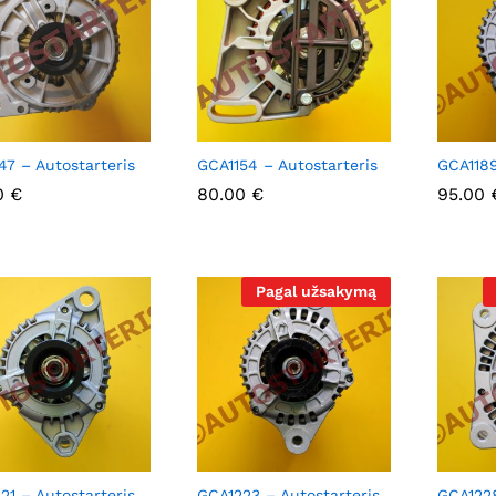
47 – Autostarteris
GCA1154 – Autostarteris
GCA1189
0
0
€
€
80.00
80.00
€
€
95.00
95.00
Pagal užsakymą
21 – Autostarteris
GCA1223 – Autostarteris
GCA1228