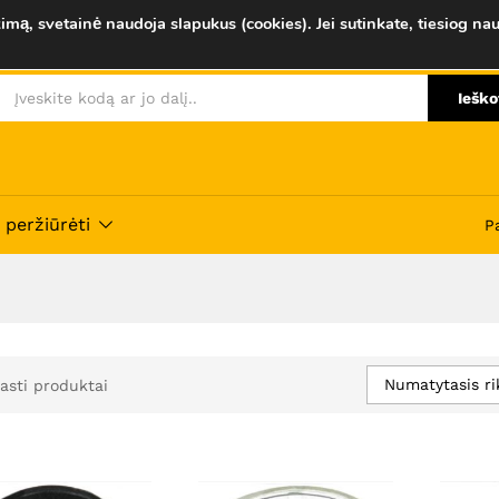
imą, svetainė naudoja slapukus (cookies). Jei sutinkate, tiesiog nau
Ieško
 peržiūrėti
P
Numatytasis ri
asti produktai