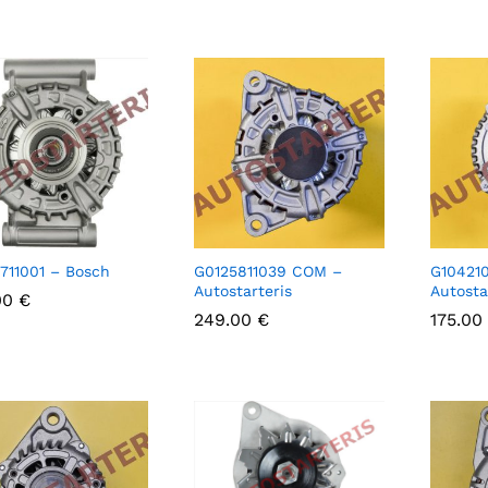
711001 – Bosch
G0125811039 COM –
G10421
Autostarteris
Autosta
00
00
€
€
249.00
249.00
€
€
175.00
175.00