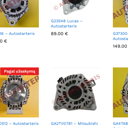
G23548 Lucas –
Autostarteris
89.00
89.00
€
€
26 – Autostarteris
G37300
Autosta
00
00
€
€
149.0
149.0
Pagal užsakymą
512 – Autostarteris
GA2TV0781 – Mitsubishi
GA4TA8