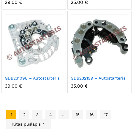
29.00
€
25.00
€
GDB231098 – Autostarteris
GDB232199 – Autostarteris
39.00
€
35.00
€
1
2
3
4
…
15
16
17
Kitas puslapis