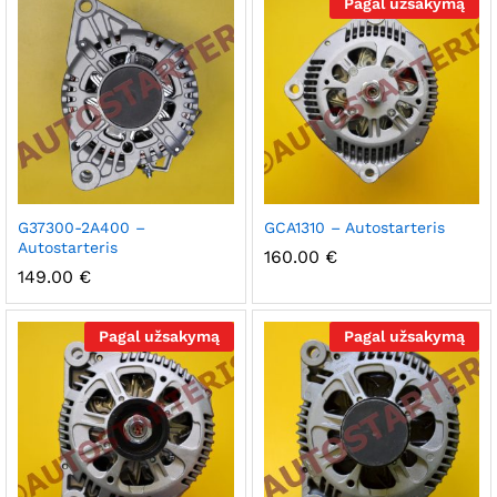
Pagal užsakymą
ks
G37300-2A400 –
GCA1310 – Autostarteris
Autostarteris
160.00
€
na
na
149.00
€
Pagal užsakymą
Pagal užsakymą