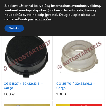
Siekiant užtikrinti kokybišką internetinės svetainės veikimą,
Valeo
svetainė naudoja slapukus (cookies). Jei sutinkate, tiesiog
0
naudokitės svetaine kaip įprastai. Daugiau apie slapukus
Prisij
galite sužinoti
paspaudus čia
.
Numatytasis rikiavimas
Filtras
Sutinku
CG131827 / 30x32x13.5 –
CG135170 / 32x33x16.2 –
Cargo
Cargo
1.00
€
1.00
€