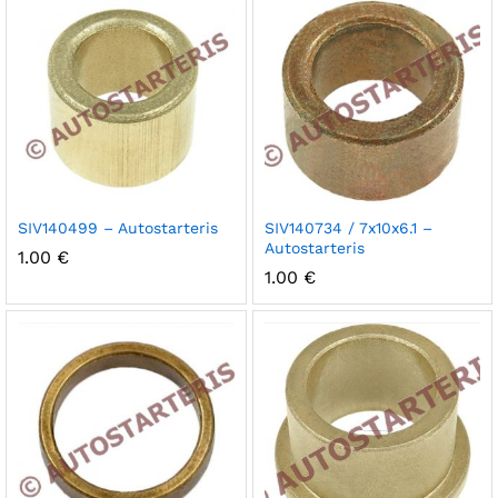
ks
SIV140499 – Autostarteris
SIV140734 / 7x10x6.1 –
Autostarteris
1.00
€
na
na
1.00
€