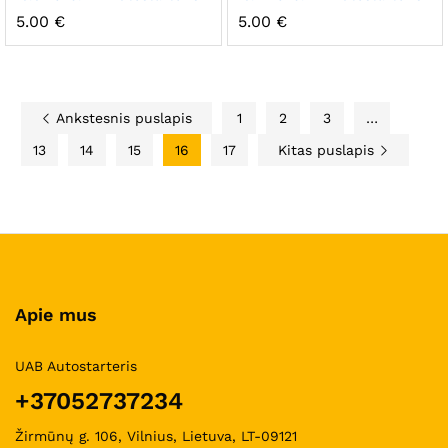
5.00
€
5.00
€
Ankstesnis puslapis
1
2
3
…
13
14
15
16
17
Kitas puslapis
Apie mus
UAB Autostarteris
+37052737234
Žirmūnų g. 106, Vilnius, Lietuva, LT-09121