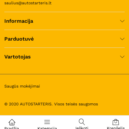
saulius@autostarteris.lt
Informacija
Parduotuvė
Vartotojas
Saugūs mokėjimai
© 2020 AUTOSTARTERIS. Visos teisės saugomos
Ieškoti
Krepšelis
Pradžia
Kategorija