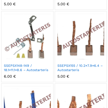
5.00
€
5.00
€
SSEPSX148-149 /
SSEPSX155 / 10.2×7.9×6.4 –
18.1×11.1×8.6 – Autostarteris
Autostarteris
6.00
€
5.00
€