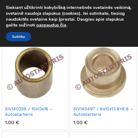
Siekiant užtikrinti kokybišką internetinės svetainės veikimą,
Valeo
svetainė naudoja slapukus (cookies). Jei sutinkate, tiesiog
0
naudokitės svetaine kaip įprastai. Daugiau apie slapukus
Prisij
galite sužinoti
paspaudus čia
.
Numatytasis rikiavimas
Filtras
Sutinku
SIV140259 / 10x13x16 –
SIV140497 / 6x10x13.8×8.6 –
Autostarteris
Autostarteris
1.00
€
1.00
€