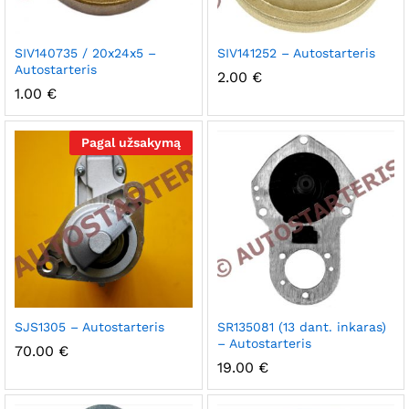
SIV140735 / 20x24x5 –
SIV141252 – Autostarteris
Autostarteris
2.00
€
1.00
€
Pagal užsakymą
SJS1305 – Autostarteris
SR135081 (13 dant. inkaras)
– Autostarteris
70.00
€
19.00
€