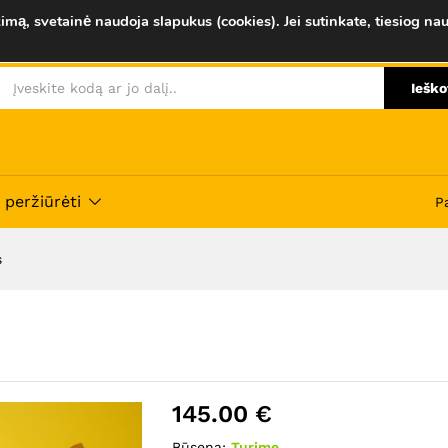
imą, svetainė naudoja slapukus (cookies). Jei sutinkate, tiesiog nau
Savybės
Atsiliepimai (0)
Ieško
 peržiūrėti
P
s
145.00
€
Būsena:
Turime