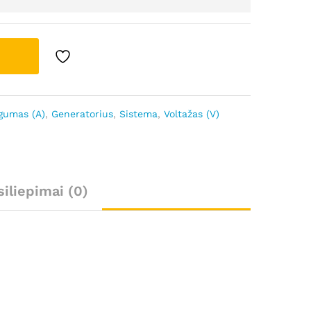
gumas (A)
,
Generatorius
,
Sistema
,
Voltažas (V)
siliepimai (0)