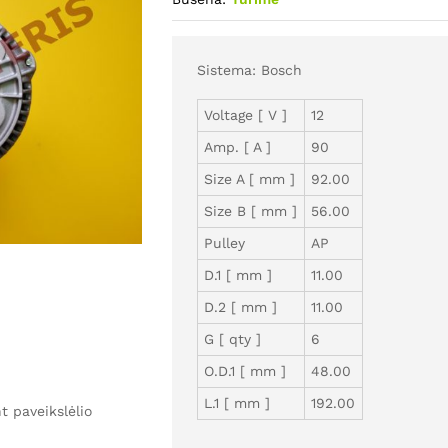
Sistema: Bosch
Voltage [ V ]
12
Amp. [ A ]
90
Size A [ mm ]
92.00
Size B [ mm ]
56.00
Pulley
AP
D.1 [ mm ]
11.00
D.2 [ mm ]
11.00
G [ qty ]
6
O.D.1 [ mm ]
48.00
L.1 [ mm ]
192.00
 paveikslėlio