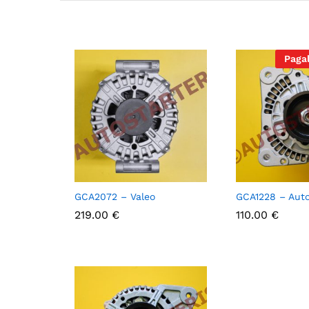
Paga
GCA2072 – Valeo
GCA1228 – Auto
219.00
219.00
€
€
110.00
110.00
€
€