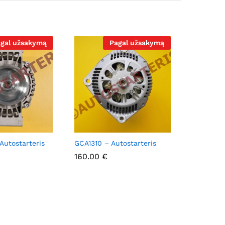
gal užsakymą
Pagal užsakymą
Autostarteris
GCA1310 – Autostarteris
160.00
160.00
€
€