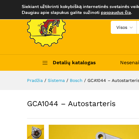
GCA1044 - Autostarteris
Siekiant užtikrinti kokybišką internetinės svetainės veik
Aprašymas
Trumpas apibūdinimas
Daugiau apie slapukus galite sužinoti
paspaudus čia
.
Visos
Detalių katalogas
Nesenai
Pradžia
/
Sistema
/
Bosch
/
GCA1044 – Autostarteri
GCA1044 – Autostarteris