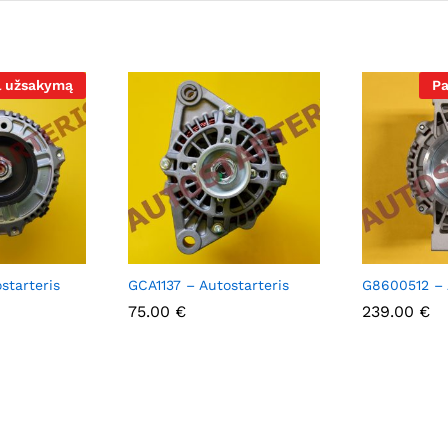
l užsakymą
Pa
starteris
GCA1137 – Autostarteris
G8600512 – 
75.00
75.00
€
€
239.00
239.00
€
€