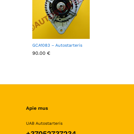
GCA1083 – Autostarteris
90.00
90.00
€
€
Apie mus
UAB Autostarteris
+37052737234