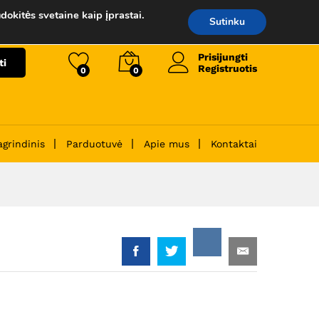
145.00
€
Į krepšelį
dokitės svetaine kaip įprastai.
Sutinku
Prisijungti
ti
Registruotis
0
0
agrindinis
Parduotuvė
Apie mus
Kontaktai