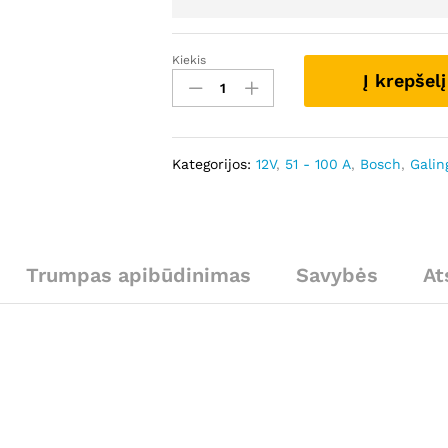
Kiekis
GCA1044
Į krepšelį
-
Autostarteris
kiekis
Kategorijos:
12V
,
51 - 100 A
,
Bosch
,
Galin
Trumpas apibūdinimas
Savybės
At