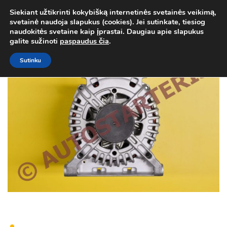
Siekiant užtikrinti kokybišką internetinės svetainės veikimą,
Atgal į
Kategorija
svetainė naudoja slapukus (cookies). Jei sutinkate, tiesiog
0
naudokitės svetaine kaip įprastai. Daugiau apie slapukus
Prisij
galite sužinoti
paspaudus čia
.
Sutinku