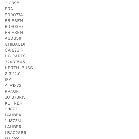
210395
ERA
9090374
FRIESEN
9090397
FRIESEN
AG0656
GHIBAUDI
CA1873IR
HC PARTS
32437545
HERTH+BUSS
6.3112.9
IKA
ALV1873
KRAUF
301873RIV
KUHNER
11.1873
LAUBER
11.1873M
LAUBER
LRA02885
LUCAS