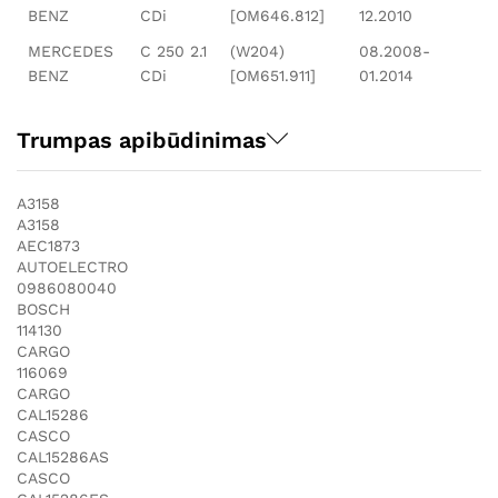
BENZ
CDi
[OM646.812]
12.2010
MERCEDES
C 250 2.1
(W204)
08.2008-
BENZ
CDi
[OM651.911]
01.2014
Trumpas apibūdinimas
A3158
A3158
AEC1873
AUTOELECTRO
0986080040
BOSCH
114130
CARGO
116069
CARGO
CAL15286
CASCO
CAL15286AS
CASCO