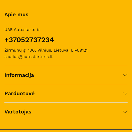
Apie mus
UAB Autostarteris
+37052737234
Žirmūnų g. 106, Vilnius, Lietuva, LT-09121
saulius@autostarteris.lt
Informacija
Parduotuvė
Vartotojas