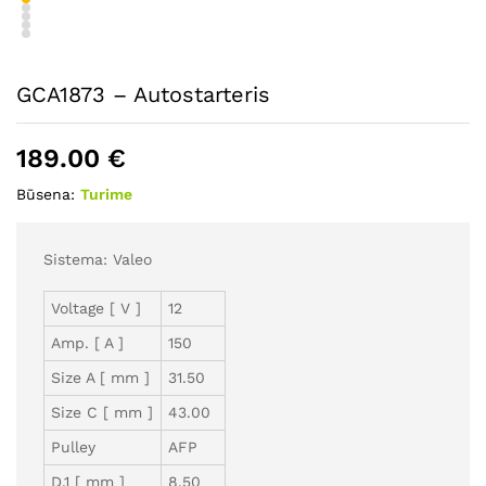
GCA1873 – Autostarteris
189.00
€
Būsena:
Turime
Sistema: Valeo
Voltage [ V ]
12
Amp. [ A ]
150
Size A [ mm ]
31.50
Size C [ mm ]
43.00
Pulley
AFP
D.1 [ mm ]
8.50