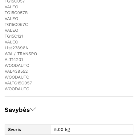
TG15C057
VALEO
TG15C057B
VALEO
TG15C057C
VALEO
TG15C121
VALEO
List23896N
WAI / TRANSPO
ALT14201
WOODAUTO
VAL439552
WOODAUTO
VALTG15C057
WOODAUTO
Savybės
Svoris
5.00 kg