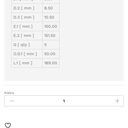
D.2 [ mm ]
8.50
D.3 [ mm ]
10.50
E.1 [ mm ]
100.00
E.2 [ mm ]
151.50
G [ qty ]
5
O.D.1 [ mm ]
50.00
L.1 [ mm ]
189.00
Kiekis
GCA1873
-
Autostarteris
kiekis