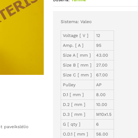
Sistema: Valeo
Voltage [ V ]
12
Amp. [ A ]
95
Size A [ mm ]
43.00
Size B [ mm ]
27.00
Size C [ mm ]
67.00
Pulley
AP
D.1 [ mm ]
8.00
D.2 [ mm ]
10.00
D.3 [ mm ]
M10x1.5
G [ qty ]
6
 paveikslėlio
O.D.1 [ mm ]
56.00