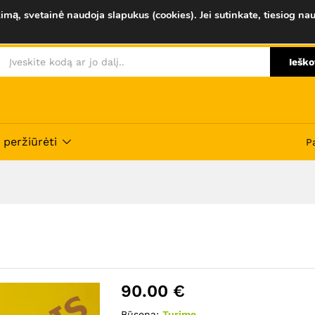
imą, svetainė naudoja slapukus (cookies). Jei sutinkate, tiesiog nau
Savybės
Atsiliepimai (0)
Ieško
 peržiūrėti
P
90.00
€
Būsena:
Turime