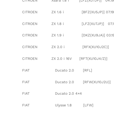
CITROEN Xsara 1.8 i [LFZ(XU7JP)] 04.199
CITROEN ZX 1.6 i [BFZ(XU5JP)] 07.1993
CITROEN ZX 1.8 i [LFZ(XU7JP)] 07.1992
CITROEN ZX 1.9 i [DKZ(XU9JA)] 03.1991
CITROEN ZX 2.0 i [RFX(XU10J2C
CITROEN ZX 2.0 i 16V [RFT(XU10J4/
FIAT Ducato 2.0 [RFL] 04.
FIAT Ducato 2.0 [RFW(XU10J2U
FIAT Ducato 2.0 4×4 [R
FIAT Ulysse 1.8 [LFW] 0