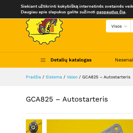
GCA825 - Autostarteris
Siekiant užtikrinti kokybišką internetinės svetainės veik
Aprašymas
Trumpas apibūdinimas
Daugiau apie slapukus galite sužinoti
paspaudus čia
.
Visos
Detalių katalogas
Nesenai
Pradžia
/
Sistema
/
Valeo
/
GCA825 – Autostarteris
GCA825 – Autostarteris