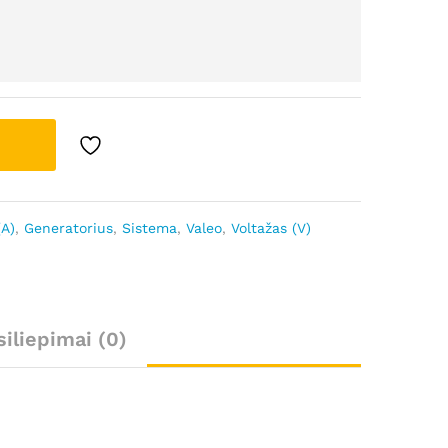
(A)
,
Generatorius
,
Sistema
,
Valeo
,
Voltažas (V)
siliepimai (0)