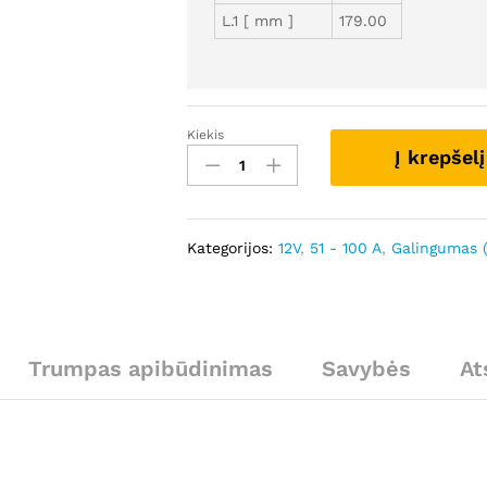
L.1 [ mm ]
179.00
Kiekis
GCA825
Į krepšelį
-
Autostarteris
kiekis
Kategorijos:
12V
,
51 - 100 A
,
Galingumas 
Trumpas apibūdinimas
Savybės
At