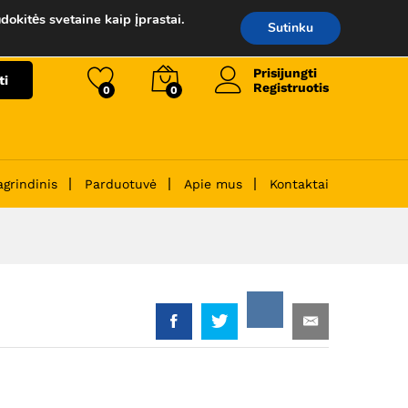
90.00
€
Į krepšelį
dokitės svetaine kaip įprastai.
Sutinku
Prisijungti
ti
Registruotis
0
0
agrindinis
Parduotuvė
Apie mus
Kontaktai