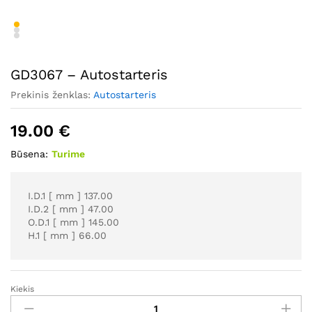
GD3067 – Autostarteris
Prekinis ženklas:
Autostarteris
19.00
€
Būsena:
Turime
I.D.1 [ mm ] 137.00
I.D.2 [ mm ] 47.00
O.D.1 [ mm ] 145.00
H.1 [ mm ] 66.00
Kiekis
GD3067
-