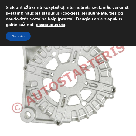
Siekiant užtikrinti kokybišką internetinės svetainės veikimą,
Atgal į
Kategorija
svetainė naudoja slapukus (cookies). Jei sutinkate, tiesiog
0
naudokitės svetaine kaip įprastai. Daugiau apie slapukus
Prisij
galite sužinoti
paspaudus čia
.
Sutinku