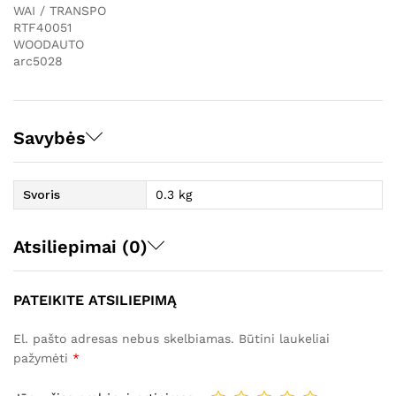
WAI / TRANSPO
RTF40051
WOODAUTO
arc5028
Savybės
Svoris
0.3 kg
Atsiliepimai (0)
PATEIKITE ATSILIEPIMĄ
El. pašto adresas nebus skelbiamas.
Būtini laukeliai
pažymėti
*