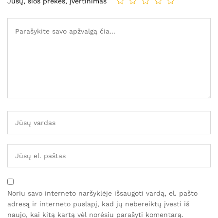
Jūsų, šios prekės, įvertinimas
Noriu savo interneto naršyklėje išsaugoti vardą, el. pašto
adresą ir interneto puslapį, kad jų nebereiktų įvesti iš
naujo, kai kitą kartą vėl norėsiu parašyti komentarą.