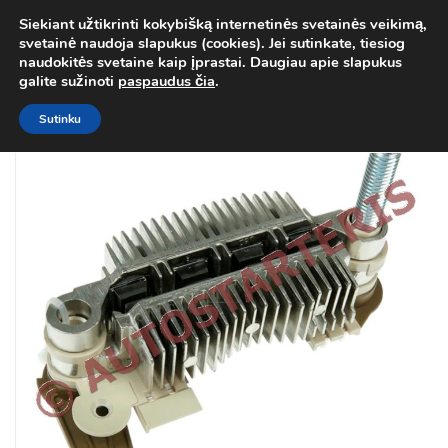
Siekiant užtikrinti kokybišką internetinės svetainės veikimą,
Atgal į
Kategorija
svetainė naudoja slapukus (cookies). Jei sutinkate, tiesiog
0
naudokitės svetaine kaip įprastai. Daugiau apie slapukus
Prisij
galite sužinoti
paspaudus čia
.
Sutinku