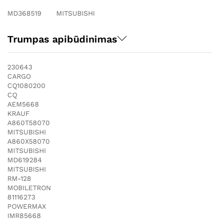
MD368519 MITSUBISHI
Trumpas apibūdinimas
230643
CARGO
CQ1080200
CQ
AEM5668
KRAUF
A860T58070
MITSUBISHI
A860X58070
MITSUBISHI
MD619284
MITSUBISHI
RM-128
MOBILETRON
81116273
POWERMAX
IMR85668