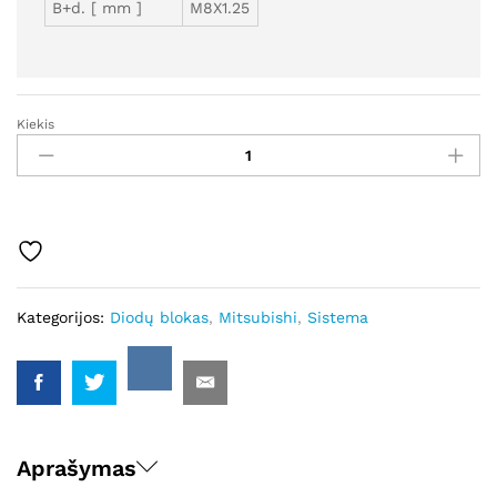
B+d. [ mm ]
M8X1.25
Kiekis
GDB230643
-
Autostarteris
kiekis
Kategorijos:
Diodų blokas
,
Mitsubishi
,
Sistema
Aprašymas