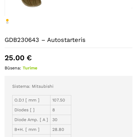
GDB230643 – Autostarteris
25.00
€
Būsena:
Turime
Sistema: Mitsubishi
O.D.1 [ mm ]
107.50
Diodes [ ]
8
Diode Amp. [ A ]
30
B+H. [ mm ]
28.80