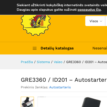
GRE3360 / ID201 - Autostarte
Siekiant užtikrinti kokybišką internetinės svetainės veik
Aprašymas
Trumpas apibūdinimas
Daugiau apie slapukus galite sužinoti
paspaudus čia
.
Visos
Detalių katalogas
Nesenai
Pradžia
/
Sistema
/
Valeo
/
GRE3360 / ID201 – Autos
GRE3360 / ID201 – Autostarter
Prekinis ženklas:
Autostarteris