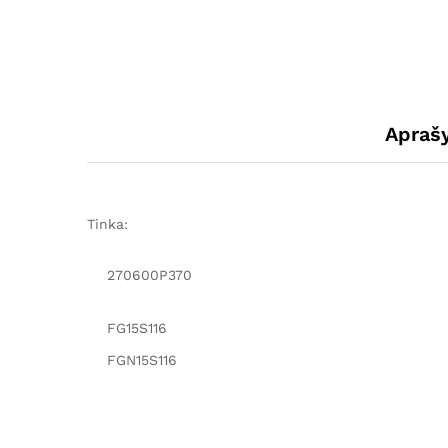
Apraš
Tinka:
270600P370
FG15S116
FGN15S116