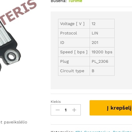
Būsena:
Turime
Voltage [ V ]
12
Protocol
LIN
ID
201
Speed [ bps ]
19200 bps
Plug
PL_2306
Circuit type
B
Kiekis
GRE3360
Į krepšelį
/
ID201
 paveikslėlio
-
Autostarteris