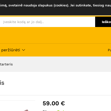
ris
imą, svetainė naudoja slapukus (cookies). Jei sutinkate, tiesiog nau
Atsiliepimai (0)
Ieško
 peržiūrėti
P
tarteris
is
59.00
€