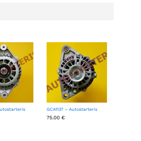
utostarteris
GCA1137 – Autostarteris
75.00
75.00
€
€