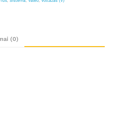
rius
,
Sistema
,
Valeo
,
Voltažas (V)
mai (0)