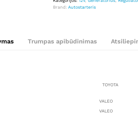
Kategorijos:
12V
,
Generatorius
,
Reguliato
kiekis
Brand:
Autostarteris
ymas
Trumpas apibūdinimas
Atsiliepi
TOYOTA
VALEO
VALEO