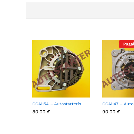
Paga
GCA1154 – Autostarteris
GCA1147 – Autos
80.00
80.00
€
€
90.00
90.00
€
€