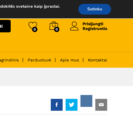
59.00
€
Į krepšelį
dokitės svetaine kaip įprastai.
Sutinku
Prisijungti
ti
Registruotis
0
0
agrindinis
Parduotuvė
Apie mus
Kontaktai