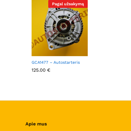
Pagal užsakymą
GCA1477 – Autostarteris
125.00
125.00
€
€
Apie mus