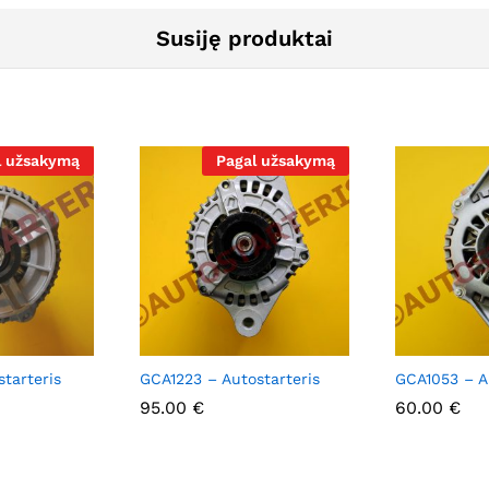
Susiję produktai
l užsakymą
Pagal užsakymą
tarteris
GCA1223 – Autostarteris
GCA1053 – A
95.00
95.00
€
€
60.00
60.00
€
€