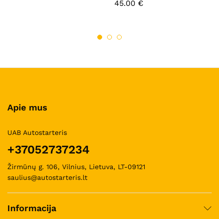
45.00
€
Apie mus
UAB Autostarteris
+37052737234
Žirmūnų g. 106, Vilnius, Lietuva, LT-09121
saulius@autostarteris.lt
Informacija