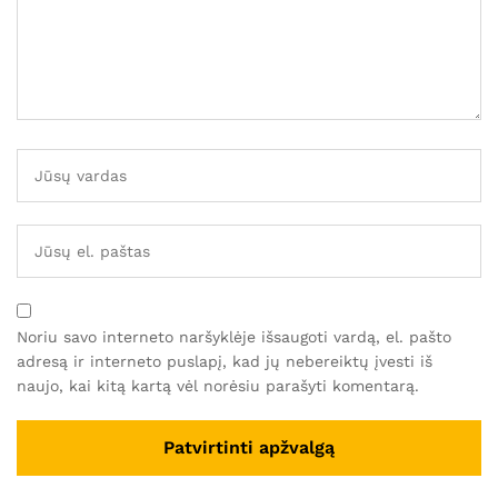
Noriu savo interneto naršyklėje išsaugoti vardą, el. pašto
adresą ir interneto puslapį, kad jų nebereiktų įvesti iš
naujo, kai kitą kartą vėl norėsiu parašyti komentarą.