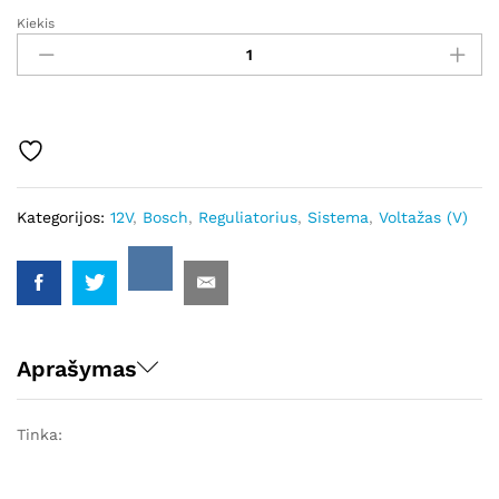
Kiekis
GREIB6179
/
ID24
-
Bosch
kiekis
Kategorijos:
12V
,
Bosch
,
Reguliatorius
,
Sistema
,
Voltažas (V)
Aprašymas
Tinka: