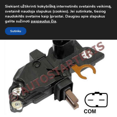
Siekiant užtikrinti kokybišką internetinės svetainės veikimą,
Atgal į
Kategorija
svetainė naudoja slapukus (cookies). Jei sutinkate, tiesiog
0
naudokitės svetaine kaip įprastai. Daugiau apie slapukus
Prisij
galite sužinoti
paspaudus čia
.
Sutinku