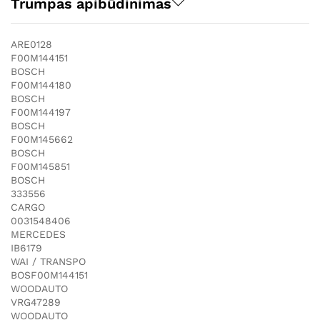
Trumpas apibūdinimas
ARE0128
F00M144151
BOSCH
F00M144180
BOSCH
F00M144197
BOSCH
F00M145662
BOSCH
F00M145851
BOSCH
333556
CARGO
0031548406
MERCEDES
IB6179
WAI / TRANSPO
BOSF00M144151
WOODAUTO
VRG47289
WOODAUTO