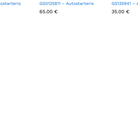
ostarteris
GS0125811 – Autostarteris
GS135941 – A
65.00
65.00
€
€
35.00
35.00
€
€