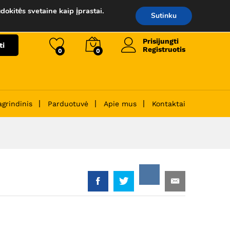
35.00
€
Į krepšelį
dokitės svetaine kaip įprastai.
Sutinku
Prisijungti
ti
Registruotis
0
0
agrindinis
Parduotuvė
Apie mus
Kontaktai