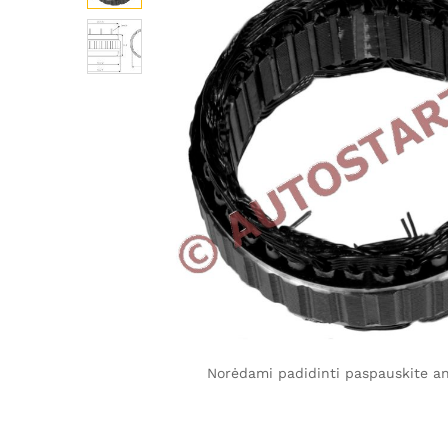
Norėdami padidinti paspauskite ant