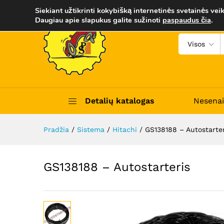
GS138188 - Autostarteris
Siekiant užtikrinti kokybišką internetinės svetainės veik
Aprašymas
Trumpas apibūdinimas
Daugiau apie slapukus galite sužinoti
paspaudus čia
.
Visos
Detalių katalogas
Nesenai
Pradžia
/
Sistema
/
Hitachi
/
GS138188 – Autostarter
GS138188 – Autostarteris