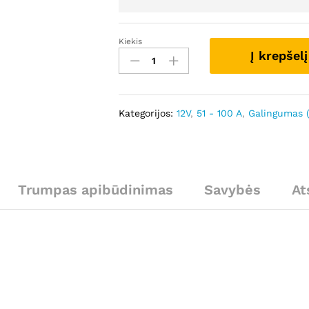
Kiekis
GS138188
Į krepšelį
-
Autostarteris
kiekis
Kategorijos:
12V
,
51 - 100 A
,
Galingumas 
Trumpas apibūdinimas
Savybės
At