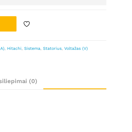
(A)
,
Hitachi
,
Sistema
,
Statorius
,
Voltažas (V)
siliepimai (0)