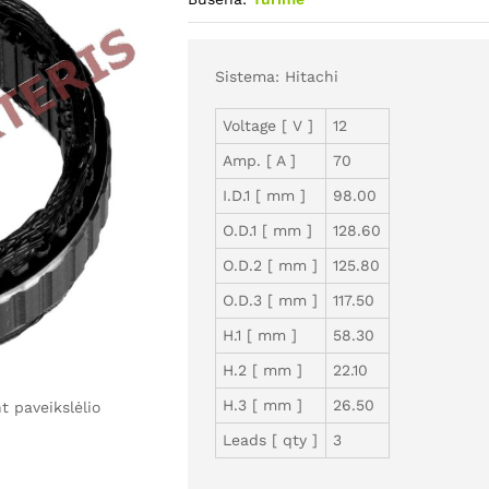
Sistema: Hitachi
Voltage [ V ]
12
Amp. [ A ]
70
I.D.1 [ mm ]
98.00
O.D.1 [ mm ]
128.60
O.D.2 [ mm ]
125.80
O.D.3 [ mm ]
117.50
H.1 [ mm ]
58.30
H.2 [ mm ]
22.10
H.3 [ mm ]
26.50
 paveikslėlio
Leads [ qty ]
3