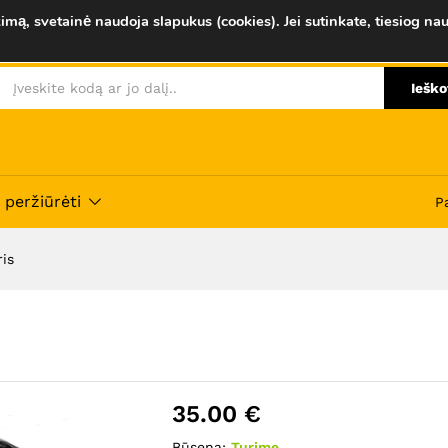
imą, svetainė naudoja slapukus (cookies). Jei sutinkate, tiesiog nau
Savybės
Atsiliepimai (0)
Ieško
 peržiūrėti
P
is
35.00
€
Būsena:
Turime