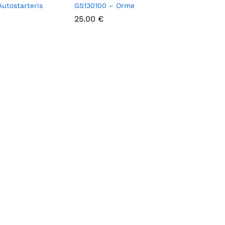
utostarteris
GS130100 – Orme
25.00
25.00
€
€