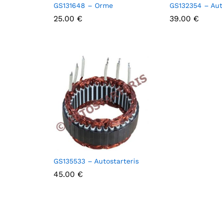
GS131648 – Orme
GS132354 – Aut
25.00
25.00
€
€
39.00
39.00
€
€
GS135533 – Autostarteris
45.00
45.00
€
€