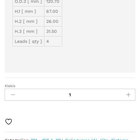
O.D.3 [ mm ]
120.70
H.1 [ mm ]
67.00
H.2 [ mm ]
26.00
H.3 [ mm ]
31.50
Leads [ qty ]
4
Kiekis
GS330861
-
Autostarteris
kiekis