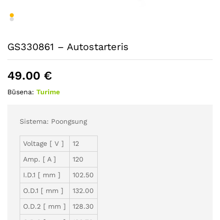
GS330861 – Autostarteris
49.00
€
Būsena:
Turime
Sistema: Poongsung
Voltage [ V ]
12
Amp. [ A ]
120
I.D.1 [ mm ]
102.50
O.D.1 [ mm ]
132.00
O.D.2 [ mm ]
128.30