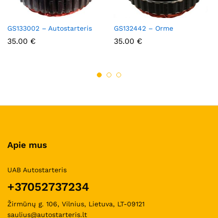
GS133002 – Autostarteris
GS132442 – Orme
35.00
€
35.00
€
Apie mus
UAB Autostarteris
+37052737234
Žirmūnų g. 106, Vilnius, Lietuva, LT-09121
saulius@autostarteris.lt