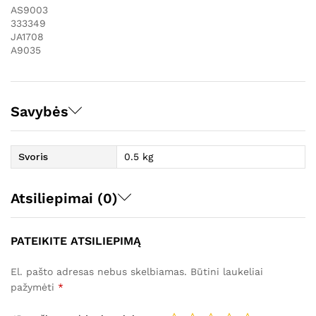
AS9003
333349
JA1708
A9035
Savybės
Svoris
0.5 kg
Atsiliepimai (0)
PATEIKITE ATSILIEPIMĄ
El. pašto adresas nebus skelbiamas.
Būtini laukeliai
pažymėti
*