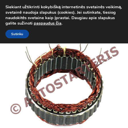
Siekiant užtikrinti kokybišką internetinės svetainės veikimą,
Atgal į
Kategorija
svetainė naudoja slapukus (cookies). Jei sutinkate, tiesiog
0
naudokitės svetaine kaip įprastai. Daugiau apie slapukus
Prisij
galite sužinoti
paspaudus čia
.
Sutinku