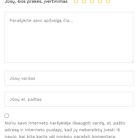
Jūsų, šios prekės, įvertinimas
Noriu savo interneto naršyklėje išsaugoti vardą, el. pašto
adresą ir interneto puslapį, kad jų nebereiktų įvesti iš
naujo, kai kitą kartą vėl norėsiu parašyti komentarą.