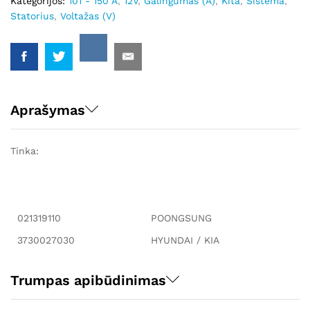
Kategorijos:
101 - 150 A
,
12V
,
Galingumas (A)
,
Kita
,
Sistema
,
Statorius
,
Voltažas (V)
Aprašymas
Tinka:
021319110
POONGSUNG
3730027030
HYUNDAI / KIA
Trumpas apibūdinimas