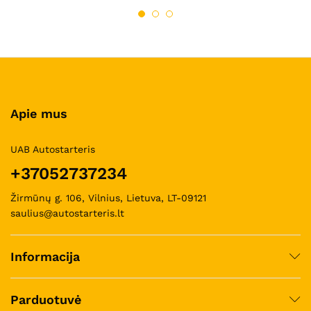
Apie mus
UAB Autostarteris
+37052737234
Žirmūnų g. 106, Vilnius, Lietuva, LT-09121
saulius@autostarteris.lt
Informacija
Parduotuvė