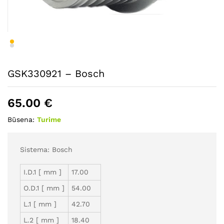
GSK330921 – Bosch
65.00
€
Būsena:
Turime
Sistema: Bosch
I.D.1 [ mm ]
17.00
O.D.1 [ mm ]
54.00
L.1 [ mm ]
42.70
L.2 [ mm ]
18.40