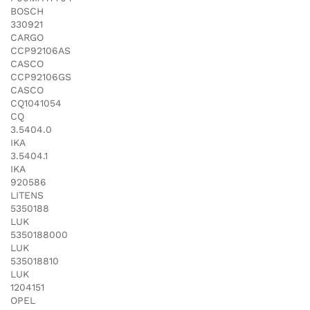
BOSCH
330921
CARGO
CCP92106AS
CASCO
CCP92106GS
CASCO
CQ1041054
CQ
3.5404.0
IKA
3.5404.1
IKA
920586
LITENS
5350188
LUK
5350188000
LUK
535018810
LUK
1204151
OPEL