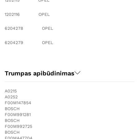
1202116 OPEL
6204278 OPEL
6204279 OPEL
Trumpas apibūdinimas
A0215
A0252
F00M147854
BOSCH
F00M991281
BOSCH
F00M992725
BOSCH
F00MA47704