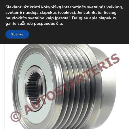
Siekiant užtikrinti kokybišką internetinės svetainės veikimą,
Atgal į
Kategorija
svetainė naudoja slapukus (cookies). Jei sutinkate, tiesiog
0
naudokitės svetaine kaip įprastai. Daugiau apie slapukus
Prisij
galite sužinoti
paspaudus čia
.
Sutinku