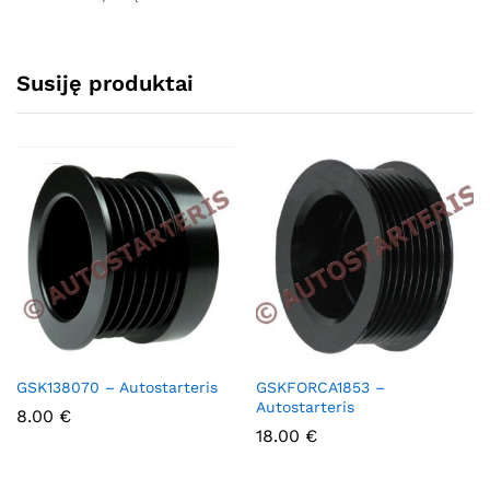
Susiję produktai
GSK138070 – Autostarteris
GSKFORCA1853 –
Autostarteris
8.00
€
18.00
€