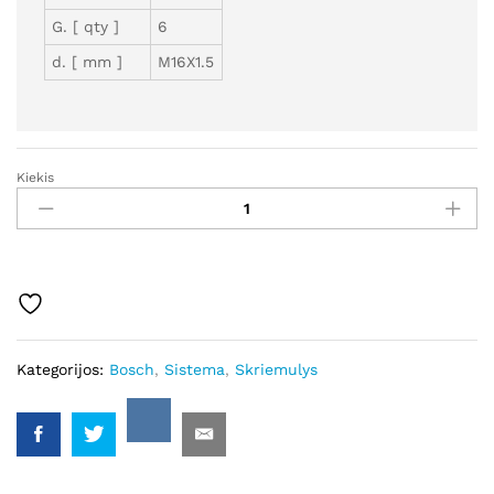
G. [ qty ]
6
d. [ mm ]
M16X1.5
Kiekis
GSK330921
-
Bosch
kiekis
Kategorijos:
Bosch
,
Sistema
,
Skriemulys