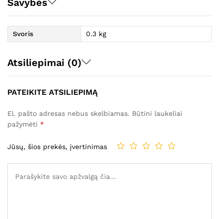
Savybės
Svoris
0.3 kg
Atsiliepimai (0)
PATEIKITE ATSILIEPIMĄ
El. pašto adresas nebus skelbiamas.
Būtini laukeliai
pažymėti
*
Jūsų, šios prekės, įvertinimas