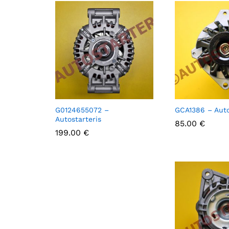
G0124655072 –
GCA1386 – Auto
Autostarteris
85.00
85.00
€
€
199.00
199.00
€
€