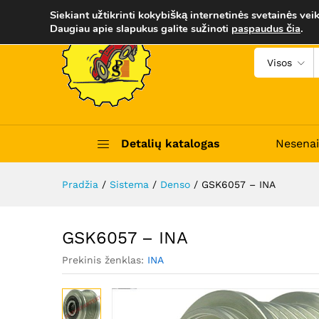
GSK6057 - INA
Siekiant užtikrinti kokybišką internetinės svetainės veik
Aprašymas
Trumpas apibūdinimas
Daugiau apie slapukus galite sužinoti
paspaudus čia
.
Visos
Detalių katalogas
Nesenai
Pradžia
/
Sistema
/
Denso
/
GSK6057 – INA
GSK6057 – INA
Prekinis ženklas:
INA