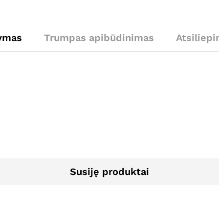
ymas
Trumpas apibūdinimas
Atsiliepi
Susiję produktai