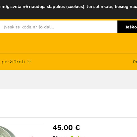
imą, svetainė naudoja slapukus (cookies). Jei sutinkate, tiesiog nau
Atsiliepimai (0)
Ieško
 peržiūrėti
P
45.00
€