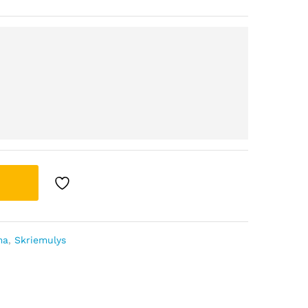
ma
,
Skriemulys