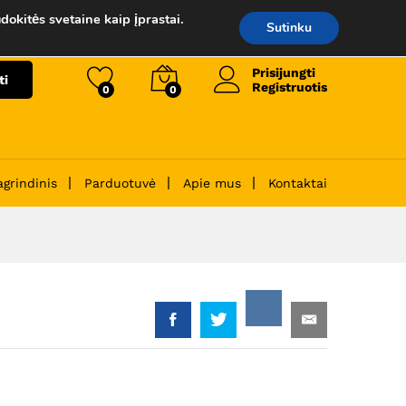
45.00
€
Į krepšelį
dokitės svetaine kaip įprastai.
Sutinku
Prisijungti
ti
Registruotis
0
0
agrindinis
Parduotuvė
Apie mus
Kontaktai