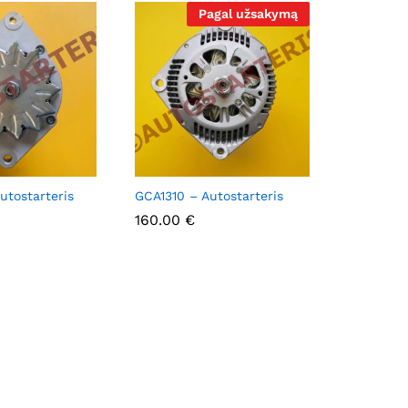
Pagal užsakymą
utostarteris
GCA1310 – Autostarteris
160.00
160.00
€
€