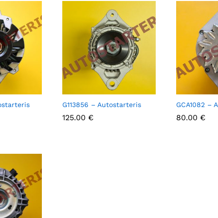
starteris
G113856 – Autostarteris
GCA1082 – A
125.00
125.00
€
€
80.00
80.00
€
€