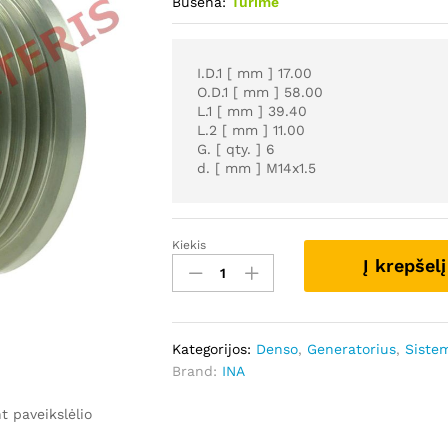
Būsena:
Turime
I.D.1 [ mm ] 17.00
O.D.1 [ mm ] 58.00
L.1 [ mm ] 39.40
L.2 [ mm ] 11.00
G. [ qty. ] 6
d. [ mm ] M14x1.5
Kiekis
GSK6057
Į krepšelį
-
INA
kiekis
Kategorijos:
Denso
,
Generatorius
,
Siste
Brand:
INA
 paveikslėlio