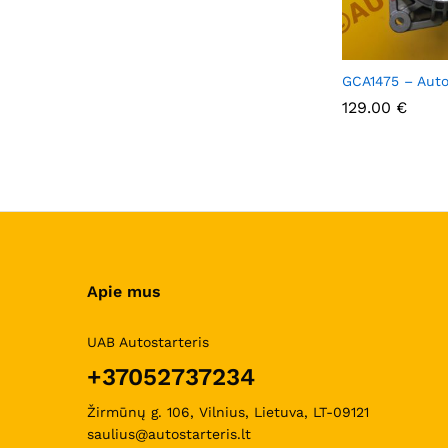
GCA1475 – Auto
129.00
129.00
€
€
Apie mus
UAB Autostarteris
+37052737234
Žirmūnų g. 106, Vilnius, Lietuva, LT-09121
saulius@autostarteris.lt