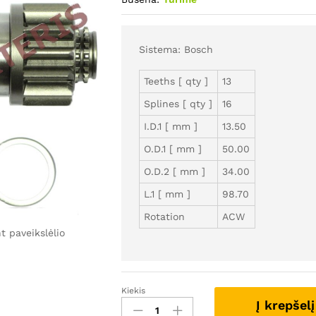
Sistema: Bosch
Teeths [ qty ]
13
Splines [ qty ]
16
I.D.1 [ mm ]
13.50
O.D.1 [ mm ]
50.00
O.D.2 [ mm ]
34.00
L.1 [ mm ]
98.70
Rotation
ACW
 paveikslėlio
Kiekis
SB335128
Į krepšelį
-