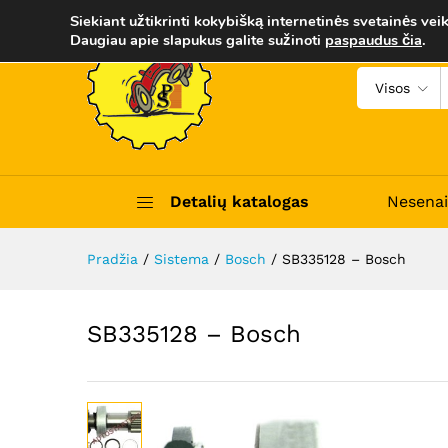
SB335128 - Bosch
Siekiant užtikrinti kokybišką internetinės svetainės veik
Aprašymas
Trumpas apibūdinimas
Daugiau apie slapukus galite sužinoti
paspaudus čia
.
Visos
Detalių katalogas
Nesenai
Pradžia
/
Sistema
/
Bosch
/
SB335128 – Bosch
SB335128 – Bosch