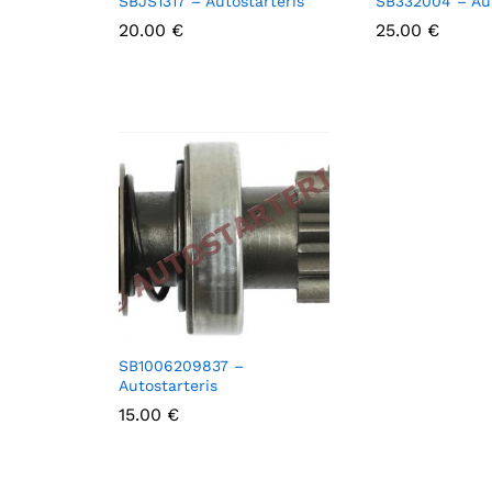
SBJS1317 – Autostarteris
SB332004 – Aut
20.00
20.00
€
€
25.00
25.00
€
€
SB1006209837 –
Autostarteris
15.00
15.00
€
€