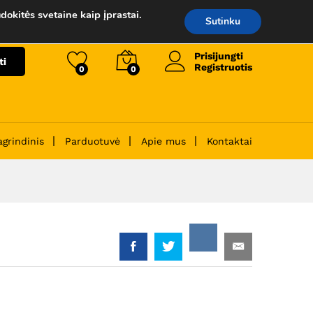
39.00
€
Į krepšelį
dokitės svetaine kaip įprastai.
Sutinku
Prisijungti
ti
Registruotis
0
0
agrindinis
Parduotuvė
Apie mus
Kontaktai