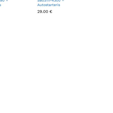
90 –
SB03111-4300 –
s
Autostarteris
29.00
29.00
€
€