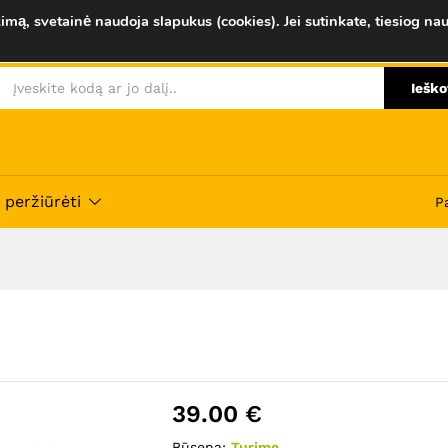
imą, svetainė naudoja slapukus (cookies). Jei sutinkate, tiesiog nau
Savybės
Atsiliepimai (0)
Ieško
 peržiūrėti
P
39.00
€
Būsena:
Turime