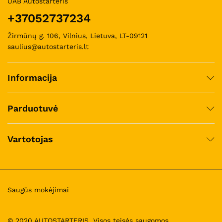
UAB Autostarteris
+37052737234
Žirmūnų g. 106, Vilnius, Lietuva, LT-09121
saulius@autostarteris.lt
Informacija
Parduotuvė
Vartotojas
Saugūs mokėjimai
© 2020 AUTOSTARTERIS. Visos teisės saugomos