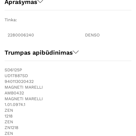
Aprašymas
Tinka:
2280006240
DENSO
Trumpas apibūdinimas
SD6125P
UD17887SD
940113020432
MAGNETI MARELLI
AMB0432
MAGNETI MARELLI
1.01.0974.1
ZEN
1218
ZEN
ZN1218
ZEN