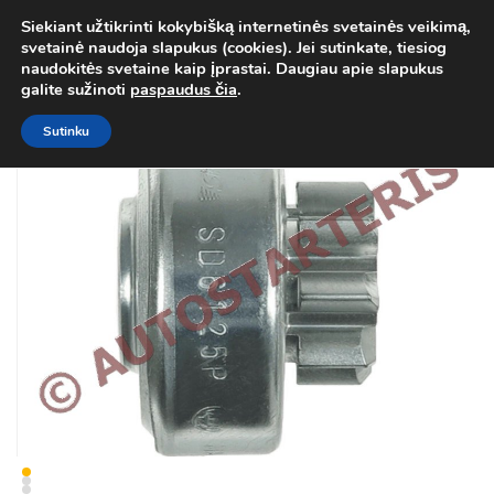
Siekiant užtikrinti kokybišką internetinės svetainės veikimą,
Atgal į
Kategorija
svetainė naudoja slapukus (cookies). Jei sutinkate, tiesiog
0
naudokitės svetaine kaip įprastai. Daugiau apie slapukus
Prisij
galite sužinoti
paspaudus čia
.
Sutinku