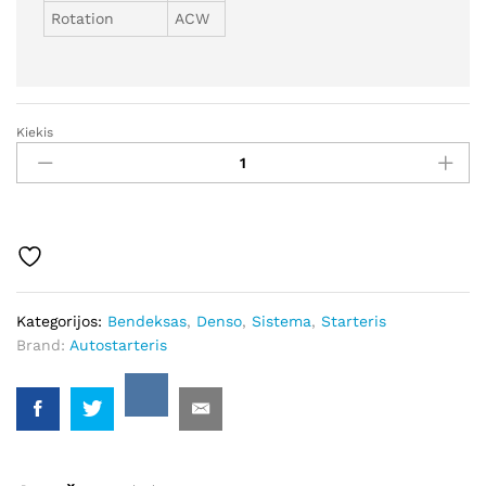
Rotation
ACW
Kiekis
SB6152
-
Autostarteris
kiekis
Kategorijos:
Bendeksas
,
Denso
,
Sistema
,
Starteris
Brand:
Autostarteris