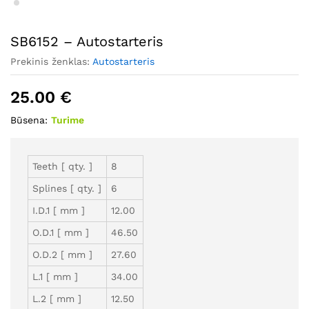
SB6152 – Autostarteris
Prekinis ženklas:
Autostarteris
25.00
€
Būsena:
Turime
Teeth [ qty. ]
8
Splines [ qty. ]
6
I.D.1 [ mm ]
12.00
O.D.1 [ mm ]
46.50
O.D.2 [ mm ]
27.60
L.1 [ mm ]
34.00
L.2 [ mm ]
12.50