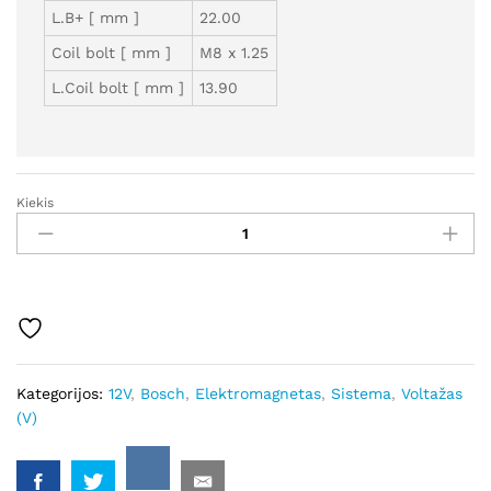
L.B+ [ mm ]
22.00
Coil bolt [ mm ]
M8 x 1.25
L.Coil bolt [ mm ]
13.90
Kiekis
SE331985
-
Autostarteris
kiekis
Kategorijos:
12V
,
Bosch
,
Elektromagnetas
,
Sistema
,
Voltažas
(V)