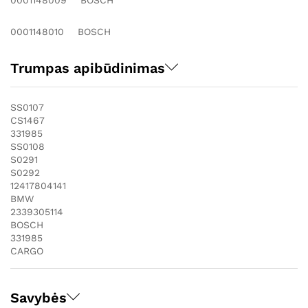
0001148009 BOSCH
0001148010 BOSCH
Trumpas apibūdinimas
SS0107
CS1467
331985
SS0108
S0291
S0292
12417804141
BMW
2339305114
BOSCH
331985
CARGO
Savybės