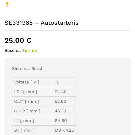
SE331985 – Autostarteris
25.00
€
Būsena:
Turime
Sistema: Bosch
Voltage [ V ]
12
I.D.1 [ mm ]
24.40
O.D.1 [ mm ]
52.60
O.D.2 [ mm ]
45.30
L.1 [ mm ]
64.80
B+ [ mm ]
M8 x 1.25