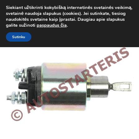
Siekiant užtikrinti kokybišką internetinės svetainės veikimą,
Atgal į
Kategorija
svetainė naudoja slapukus (cookies). Jei sutinkate, tiesiog
0
naudokitės svetaine kaip įprastai. Daugiau apie slapukus
Prisij
galite sužinoti
paspaudus čia
.
Sutinku