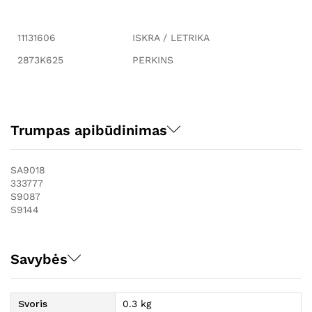
11131606
ISKRA / LETRIKA
2873K625
PERKINS
Trumpas apibūdinimas
SA9018
333777
S9087
S9144
Savybės
Svoris
0.3 kg