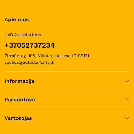
Apie mus
UAB Autostarteris
+37052737234
Žirmūnų g. 106, Vilnius, Lietuva, LT-09121
saulius@autostarteris.lt
Informacija
Parduotuvė
Vartotojas