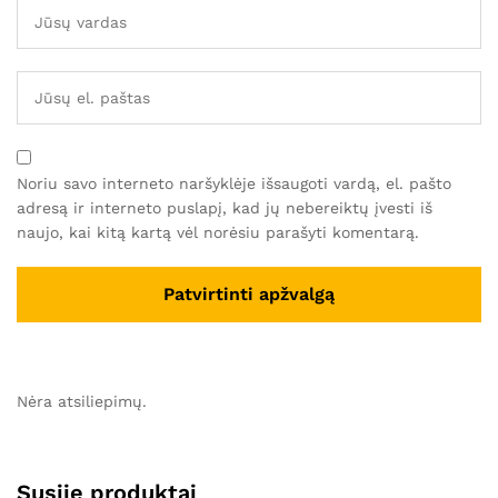
Noriu savo interneto naršyklėje išsaugoti vardą, el. pašto
adresą ir interneto puslapį, kad jų nebereiktų įvesti iš
naujo, kai kitą kartą vėl norėsiu parašyti komentarą.
Nėra atsiliepimų.
Susiję produktai