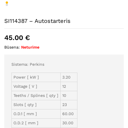
SI114387 – Autostarteris
45.00
€
Būsena:
Neturime
Sistema: Perkins
Power [ kW ]
3.20
Voltage [ V ]
12
Teeths / Splines [ qty ]
10
Slots [ qty ]
23
O.D.1 [ mm ]
60.00
O.D.2 [ mm ]
30.00