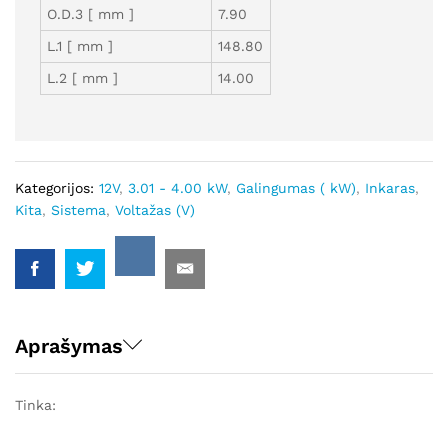
O.D.3 [ mm ]
7.90
L.1 [ mm ]
148.80
L.2 [ mm ]
14.00
Kategorijos:
12V
,
3.01 - 4.00 kW
,
Galingumas ( kW)
,
Inkaras
,
Kita
,
Sistema
,
Voltažas (V)
Aprašymas
Tinka: