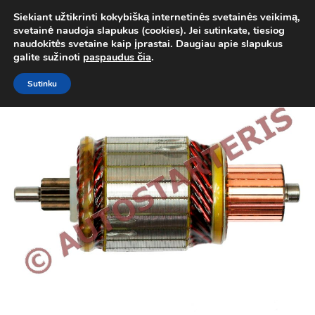
Siekiant užtikrinti kokybišką internetinės svetainės veikimą,
Atgal į
Kategorija
svetainė naudoja slapukus (cookies). Jei sutinkate, tiesiog
0
naudokitės svetaine kaip įprastai. Daugiau apie slapukus
Prisij
galite sužinoti
paspaudus čia
.
Sutinku