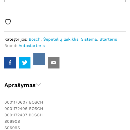
Autostarteris
kiekis
Kategorijos:
Bosch
,
Šepetėlių laikiklis
,
Sistema
,
Starteris
Brand:
Autostarteris
Aprašymas
0001170607 BOSCH
0001172406 BOSCH
0001172407 BOSCH
S0690S
S0699S