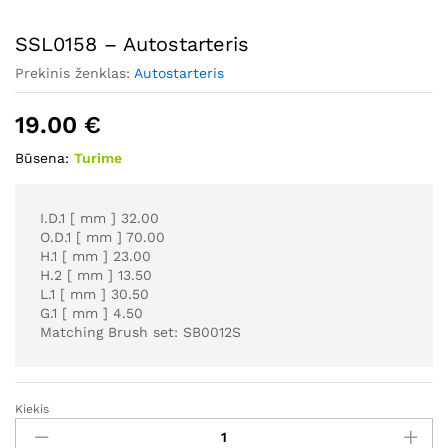
SSL0158 – Autostarteris
Prekinis ženklas:
Autostarteris
19.00
€
Būsena:
Turime
I.D.1 [ mm ] 32.00
O.D.1 [ mm ] 70.00
H.1 [ mm ] 23.00
H.2 [ mm ] 13.50
L.1 [ mm ] 30.50
G.1 [ mm ] 4.50
Matching Brush set: SB0012S
Kiekis
SSL0158
-