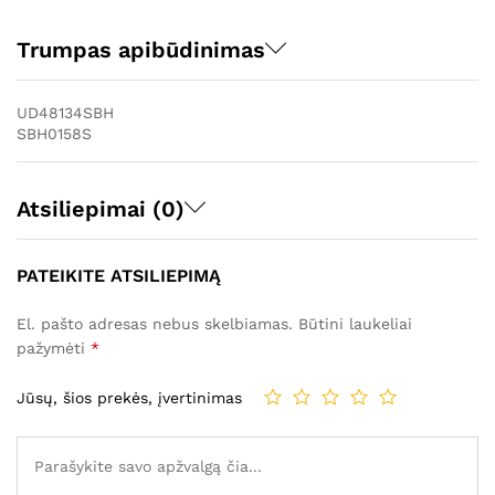
Trumpas apibūdinimas
UD48134SBH
SBH0158S
Atsiliepimai (0)
PATEIKITE ATSILIEPIMĄ
El. pašto adresas nebus skelbiamas.
Būtini laukeliai
pažymėti
*
Jūsų, šios prekės, įvertinimas