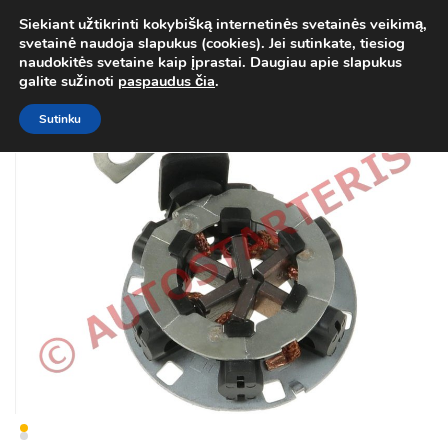
Siekiant užtikrinti kokybišką internetinės svetainės veikimą,
Atgal į
Kategorija
svetainė naudoja slapukus (cookies). Jei sutinkate, tiesiog
0
naudokitės svetaine kaip įprastai. Daugiau apie slapukus
Prisij
galite sužinoti
paspaudus čia
.
Sutinku