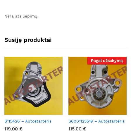
Nėra atsiliepimų.
Susiję produktai
Pagal užsakymą
S115426 – Autostarteris
S0001125519 – Autostarteris
119.00
€
115.00
€