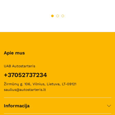
Apie mus
UAB Autostarteris
+37052737234
Žirmūnų g. 106, Vilnius, Lietuva, LT-09121
saulius@autostarteris.lt
Informacija