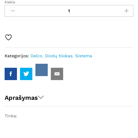
Kiekis
GDB130674
-
Autostarteris
kiekis
Kategorijos:
Delco
,
Diodų blokas
,
Sistema
Aprašymas
Tinka: