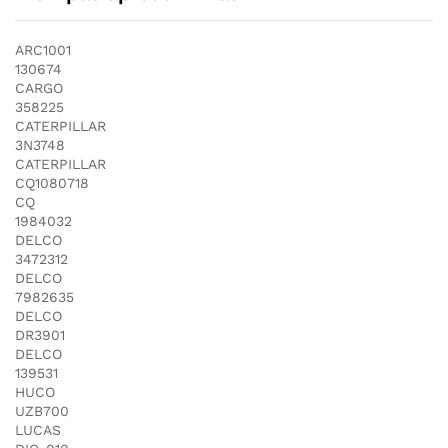
ARC1001
130674
CARGO
358225
CATERPILLAR
3N3748
CATERPILLAR
CQ1080718
CQ
1984032
DELCO
3472312
DELCO
7982635
DELCO
DR3901
DELCO
139531
HUCO
UZB700
LUCAS