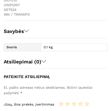
DIO-010
UNIPOINT
DET524
WAI / TRANSPO
Savybės
Svoris
0.1 kg
Atsiliepimai (0)
PATEIKITE ATSILIEPIMĄ
El. pašto adresas nebus skelbiamas.
Būtini laukeliai
pažymėti
*
Jūsų, šios prekės, įvertinimas