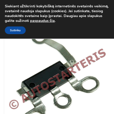
Siekiant užtikrinti kokybišką internetinės svetainės veikimą,
Atgal į
Kategorija
svetainė naudoja slapukus (cookies). Jei sutinkate, tiesiog
0
naudokitės svetaine kaip įprastai. Daugiau apie slapukus
Prisij
galite sužinoti
paspaudus čia
.
Sutinku