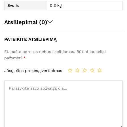
Svoris
0.3 kg
Atsiliepimai (0)
PATEIKITE ATSILIEPIMĄ
El. pašto adresas nebus skelbiamas.
Būtini laukeliai
pažymėti
*
Jūsų, šios prekės, įvertinimas