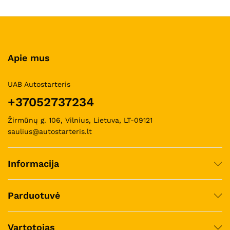
Apie mus
UAB Autostarteris
+37052737234
Žirmūnų g. 106, Vilnius, Lietuva, LT-09121
saulius@autostarteris.lt
Informacija
Parduotuvė
Vartotojas