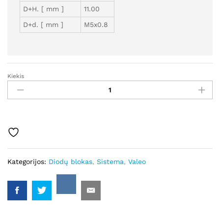
D+H. [ mm ]
11.00
D+d. [ mm ]
M5x0.8
Kiekis
GDB139483
-
Autostarteris
kiekis
Kategorijos:
Diodų blokas
,
Sistema
,
Valeo