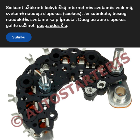
Siekiant užtikrinti kokybišką internetinės svetainės veikimą,
Atgal į
Kategorija
svetainė naudoja slapukus (cookies). Jei sutinkate, tiesiog
0
naudokitės svetaine kaip įprastai. Daugiau apie slapukus
Prisij
galite sužinoti
paspaudus čia
.
Sutinku