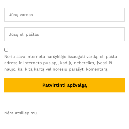
Noriu savo interneto naršyklėje išsaugoti vardą, el. pašto
adresą ir interneto puslapį, kad jų nebereiktų įvesti iš
naujo, kai kitą kartą vėl norėsiu parašyti komentarą.
Nėra atsiliepimų.