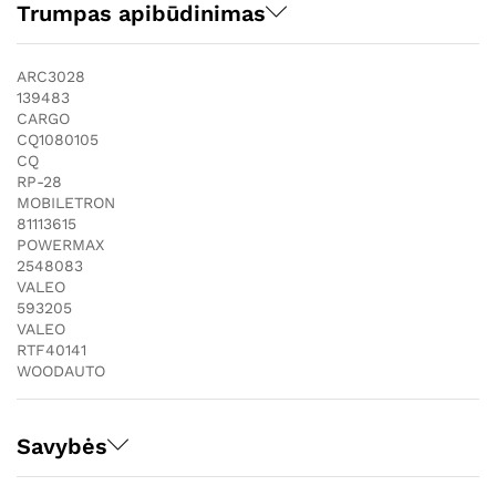
Trumpas apibūdinimas
ARC3028
139483
CARGO
CQ1080105
CQ
RP-28
MOBILETRON
81113615
POWERMAX
2548083
VALEO
593205
VALEO
RTF40141
WOODAUTO
Savybės