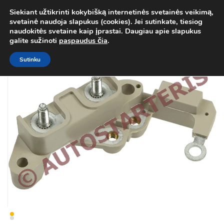
Siekiant užtikrinti kokybišką internetinės svetainės veikimą,
Atgal į
Kategorija
svetainė naudoja slapukus (cookies). Jei sutinkate, tiesiog
0
naudokitės svetaine kaip įprastai. Daugiau apie slapukus
Prisij
galite sužinoti
paspaudus čia
.
Sutinku