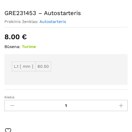
GRE231453 – Autostarteris
Prekinis ženklas:
Autostarteris
8.00
€
Būsena:
Turime
L.1 [ mm ]
80.50
Kiekis
GRE231453
-
Autostarteris
kiekis