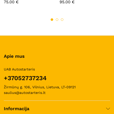
75.00
€
95.00
€
Apie mus
UAB Autostarteris
+37052737234
Žirmūnų g. 106, Vilnius, Lietuva, LT-09121
saulius@autostarteris.lt
Informacija