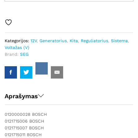
SEG
kiekis
Kategorijos:
12V
,
Generatorius
,
Kita
,
Reguliatorius
,
Sistema
,
Voltažas (V)
Brand:
SEG
Aprašymas
0120000028 BOSCH
0121715006 BOSCH
0121715007 BOSCH
0121715011 BOSCH