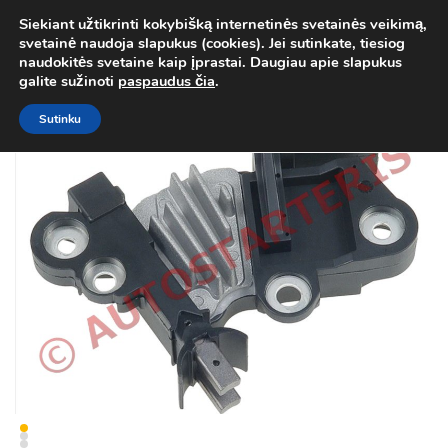
Siekiant užtikrinti kokybišką internetinės svetainės veikimą,
Atgal į
Kategorija
svetainė naudoja slapukus (cookies). Jei sutinkate, tiesiog
0
naudokitės svetaine kaip įprastai. Daugiau apie slapukus
Prisij
galite sužinoti
paspaudus čia
.
Sutinku