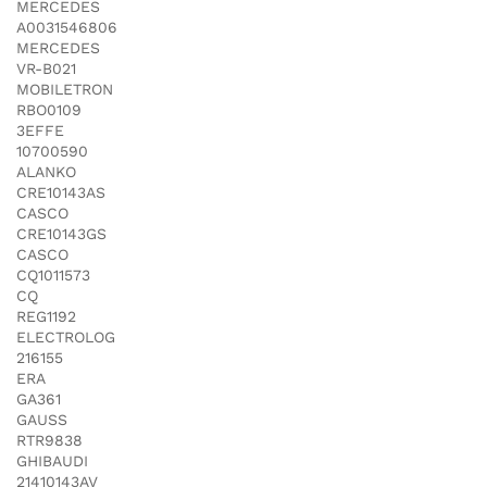
MERCEDES
A0031546806
MERCEDES
VR-B021
MOBILETRON
RBO0109
3EFFE
10700590
ALANKO
CRE10143AS
CASCO
CRE10143GS
CASCO
CQ1011573
CQ
REG1192
ELECTROLOG
216155
ERA
GA361
GAUSS
RTR9838
GHIBAUDI
21410143AV