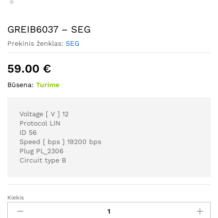
GREIB6037 – SEG
Prekinis ženklas:
SEG
59.00
€
Būsena:
Turime
Voltage [ V ] 12
Protocol LIN
ID 56
Speed [ bps ] 19200 bps
Plug PL_2306
Circuit type B
Kiekis
GREIB6037
-