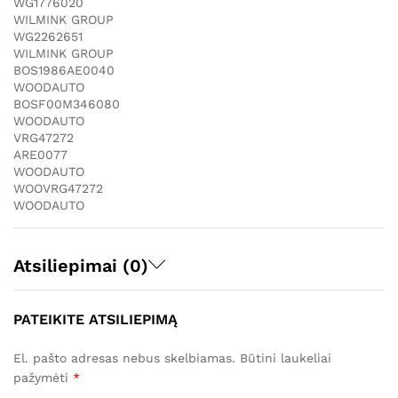
WG1776020
WILMINK GROUP
WG2262651
WILMINK GROUP
BOS1986AE0040
WOODAUTO
BOSF00M346080
WOODAUTO
VRG47272
ARE0077
WOODAUTO
WOOVRG47272
WOODAUTO
Atsiliepimai (0)
PATEIKITE ATSILIEPIMĄ
El. pašto adresas nebus skelbiamas.
Būtini laukeliai
pažymėti
*